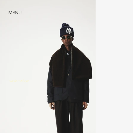
MENU
aurelie mathigot