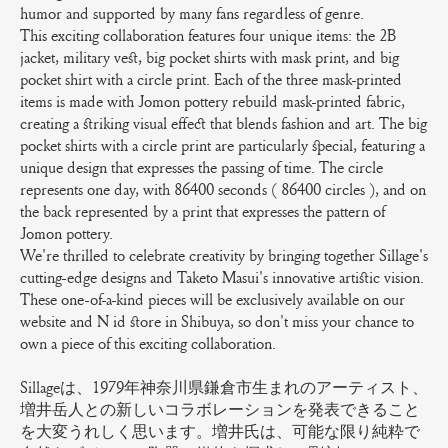
humor and supported by many fans regardless of genre.
This exciting collaboration features four unique items: the 2B
jacket, military vest, big pocket shirts with mask print, and big
pocket shirt with a circle print. Each of the three mask-printed
items is made with Jomon pottery rebuild mask-printed fabric,
creating a striking visual effect that blends fashion and art. The big
pocket shirts with a circle print are particularly special, featuring a
unique design that expresses the passing of time. The circle
represents one day, with 86400 seconds ( 86400 circles ), and on
the back represented by a print that expresses the pattern of
Jomon pottery.
We're thrilled to celebrate creativity by bringing together Sillage's
cutting-edge designs and Taketo Masui's innovative artistic vision.
These one-of-a-kind pieces will be exclusively available on our
website and N id store in Shibuya, so don't miss your chance to
own a piece of this exciting collaboration.
Sillageは、1979年神奈川県鎌倉市生まれのアーティスト、
増井岳人との新しいコラボレーションを発表できること
を大変うれしく思います。増井氏は、可能な限り純粋で