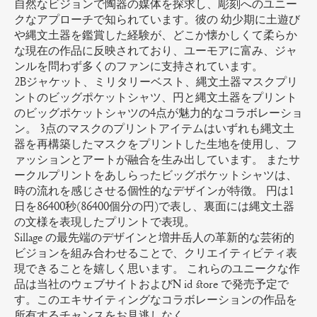
自然なビジョンで陶器の媒体を探求し、彫刻へのユニー
クなアプローチで知られています。彼の 幼少期に土遊び
や縄文土器を鑑賞した経験が、どこか懐かしくて柔らか
な現在の作品に反映されており、ユーモアに富み、ジャ
ンルを問わず多くのファンに支持されています。
2Bジャケット、ミリタリーベスト、縄文土器マスクプリ
ントのビッグポケットシャツ、円と縄文土器をプリント
のビッグポケットシャツの4点が魅力的なコラボレーショ
ン。 3点のマスクのプリントアイテムはいずれも縄文土
器を再構築したマスクをプリントした生地を使用し、フ
ァッションとアートが融合を生み出しています。 またサ
ークルプリントをあしらったビッグポケットシャツは、
時の流れを感じさせる個性的なデザインが特徴。 円は1
日を86400秒(86400個分の円)で表し、裏面には縄文土器
の文様を表現したプリントで表現。
Sillage の最先端のデザインと増井岳人の革新的な芸術的
ビジョンを組み合わせることで、クリエイティビティ表
現できることを嬉しく思います。 これらのユニークな作
品は当社のウェブサイトおよびN id store で発売予定で
す。このエキサイティングなコラボレーションの作品を
所有するチャンスをお見逃しなく。