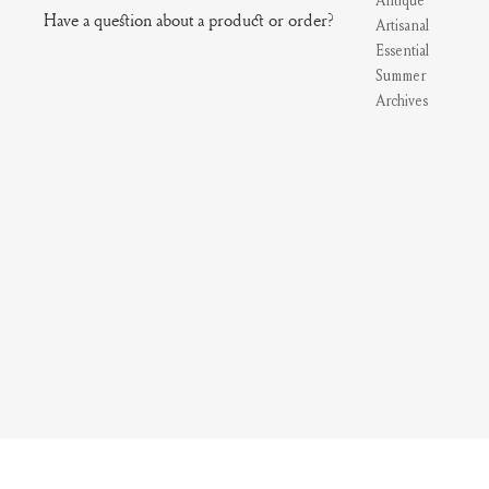
Antique
Have a question about a product or order?
Artisanal
Essential
Summer
Archives