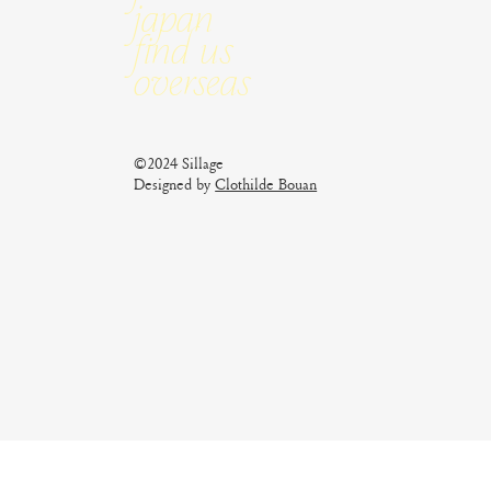
Japan
Find us
Overseas
©2024 Sillage
Designed by
Clothilde Bouan