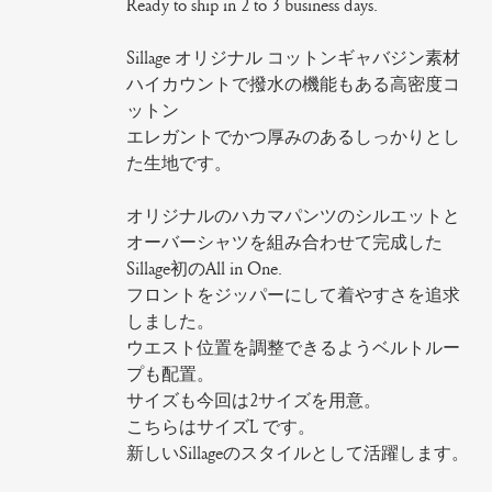
Ready to ship in 2 to 3 business days.
Sillage オリジナル コットンギャバジン素材
ハイカウントで撥水の機能もある高密度コ
ットン
エレガントでかつ厚みのあるしっかりとし
た生地です。
オリジナルのハカマパンツのシルエットと
オーバーシャツを組み合わせて完成した
Sillage初のAll in One.
フロントをジッパーにして着やすさを追求
しました。
ウエスト位置を調整できるようベルトルー
プも配置。
サイズも今回は2サイズを用意。
こちらはサイズL です。
新しいSillageのスタイルとして活躍します。