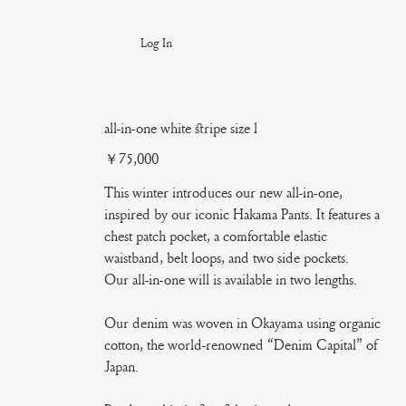
Log In
all-in-one white stripe size l
Price
￥75,000
This winter introduces our new all-in-one,
inspired by our iconic Hakama Pants. It features a
chest patch pocket, a comfortable elastic
waistband, belt loops, and two side pockets.
Our all-in-one will is available in two lengths.
Our denim was woven in Okayama using organic
cotton, the world-renowned “Denim Capital” of
Japan.