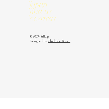
Japan
Find us
Overseas
©2024 Sillage
Designed by
Clothilde Bouan