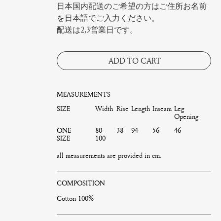
日本国内配送のご希望の方はご住所お名前
を日本語でご入力ください。
配送は2,3営業日です。
ADD TO CART
MEASUREMENTS
SIZE
Width
Rise
Length
Inseam
Leg
Opening
ONE
80-
38
94
56
46
SIZE
100
all measurements are provided in cm.
COMPOSITION
Cotton 100%