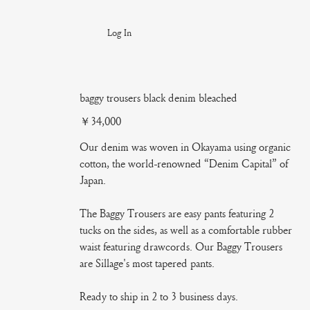
Log In
baggy trousers black denim bleached
Price
￥34,000
Our denim was woven in Okayama using organic
cotton, the world-renowned “Denim Capital” of
Japan.
The Baggy Trousers are easy pants featuring 2
tucks on the sides, as well as a comfortable rubber
waist featuring drawcords. Our Baggy Trousers
are Sillage's most tapered pants.
Ready to ship in 2 to 3 business days.