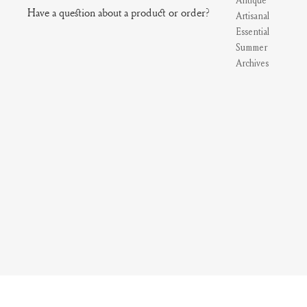
Antique
Have a question about a product or order?
Artisanal
Essential
Summer
Archives