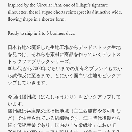
Inspired by the Circular Pant, one of Sillage's signature
silhouettes, these Fatigue Shorts reinterpret its distinctive wide,
flowing shape in a shorter form.
Ready to ship in 2 to 3 business days.
日本各地の廃業した生地工場からデッドストック生地
を見つけ、それらを素材に商品を作っていくデッドス
トックファブリックシリーズ。
80年代 から2000年ぐらいまでの某有名ブランドものか
ら試作反に至るまで、とにかく面白い生地をピックア
ップしていきます。
今回は播州織（ばんしゅうおり）をピックアップして
います。
播州織は兵庫県の北播磨地域（主に西脇市や多可町な
ど）で生産されている綿織物です。江戸時代後期から
続く伝統産業であり、国内の「先染織物」において