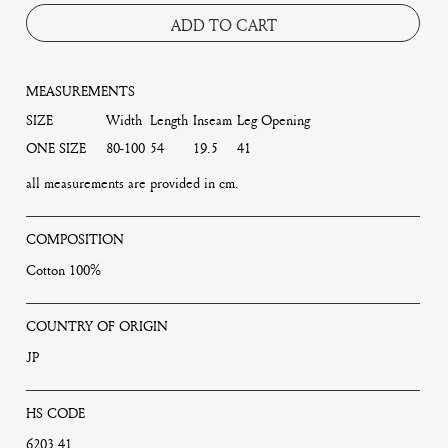
ADD TO CART
MEASUREMENTS
SIZE
Width
Length
Inseam
Leg Opening
ONE SIZE
80-100
54
19.5
41
all measurements are provided in cm.
COMPOSITION
Cotton 100%
COUNTRY OF ORIGIN
JP
HS CODE
6203.41