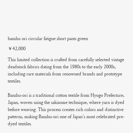
banshu ori circular fatigue short pants green
Price
￥42,000
This limited collection is crafted from carefully selected vintage
deadstock fabrics dating from the 1980s to the early 2000s,
including rare materials from renowned brands and prototype
textiles.
Banshu-ori is a traditional cotton textile from Hyogo Prefecture,
Japan, woven using the sakizome technique, where yarn is dyed
before weaving. This process creates rich colors and distinctive
patterns, making Banshu-ori one of Japan's most celebrated pre-
dyed textiles.