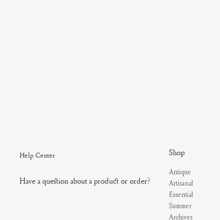
Shop
Help Center
Antique
Have a question about a product or order?
Artisanal
Essential
Summer
Archives