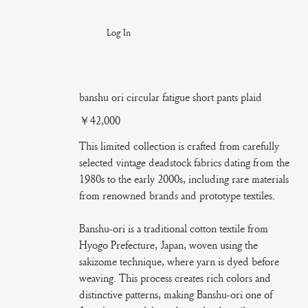
Log In
banshu ori circular fatigue short pants plaid
Price
￥42,000
This limited collection is crafted from carefully
selected vintage deadstock fabrics dating from the
1980s to the early 2000s, including rare materials
from renowned brands and prototype textiles.
Banshu-ori is a traditional cotton textile from
Hyogo Prefecture, Japan, woven using the
sakizome technique, where yarn is dyed before
weaving. This process creates rich colors and
distinctive patterns, making Banshu-ori one of