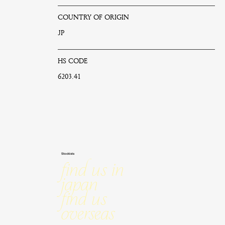
COUNTRY OF ORIGIN
JP
HS CODE
6203.41
Stockists
Find us in
Japan
Find us
Overseas