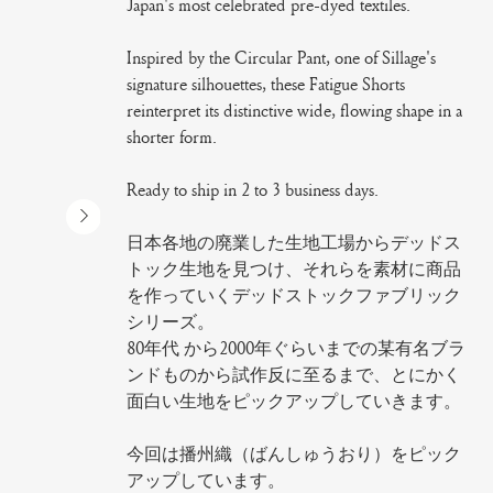
Japan's most celebrated pre-dyed textiles.
Inspired by the Circular Pant, one of Sillage's
signature silhouettes, these Fatigue Shorts
reinterpret its distinctive wide, flowing shape in a
shorter form.
Ready to ship in 2 to 3 business days.
日本各地の廃業した生地工場からデッドス
トック生地を見つけ、それらを素材に商品
を作っていくデッドストックファブリック
シリーズ。
80年代 から2000年ぐらいまでの某有名ブラ
ンドものから試作反に至るまで、とにかく
面白い生地をピックアップしていきます。
今回は播州織（ばんしゅうおり）をピック
アップしています。