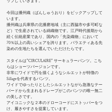
ップしていきます。
今回は播州織（ばんしゅうおり）をピックアップして
います。
播州織は兵庫県の北播磨地域（主に西脇市や多可町な
ど）で生産されている綿織物です。江戸時代後期から
続く伝統産業であり、国内の「先染織物」において
70％以上の高いシェアを誇ります。バラエティある先
染めの生地たちを選んでいただけたらです。
スタイルは”CIRCULAIRE” サーキュラーパンツ。こち
らはショーツバージョンです。
非常にワイドで円を描くようなシルエットが特徴の
Sillageを代表するパンツ。
ワイドでゆったりとしたシルエットながら急激なテー
パードから生まれるドレープがこのパンツの唯一無二
の美しさです。
アイコニックな２本のドローコードにストッパーをつ
け、履きやすさを提案しています。