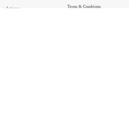
Terms & Conditions
Antique
Shipping Policy
Artisanal
Return Policy
Essential
Summer
Archives