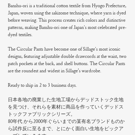
Banshu-ori is a traditional cotton textile from Hyogo Prefecture,
Japan, woven using the sakizome technique, where yarn is dyed
before weaving. This process creates rich colors and distinctive
patterns, making Banshu-ori one of Japan's most celebrated pre-
dyed textiles.
The Circular Pants have become one of Sillage's most iconic
designs, featuring adjustable double drawcords at the waist, two
patch pockets at the back, and shell buttons. The Circular Pants
are the roundest and widest in Sillage’s wardrobe.
Ready to ship in 2 to 3 business days.
日本各地の廃業した生地工場からデッドストック生地
を見つけ、それらを素材に商品を作っていくデッドス
トックファブリックシリーズ。
80年代 から2000年ぐらいまでの某有名ブランドものか
ら試作反に至るまで、とにかく面白い生地をピックア