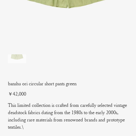
banshu ori circular short pants green
Price
￥42,000
This limited collection is crafted from carefully selected vintage
deadstock fabrics dating from the 1980s to the early 2000s,
including rare materials from renowned brands and prototype
textiles.\