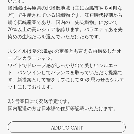
います。
播州織は兵庫県の北播磨地域（主に西脇市や多可町な
ど）で生産されている綿織物です。江戸時代後期から
続く伝統産業であり、国内の「先染織物」において
70％以上の高いシェアを誇ります。バラエティある先
染めの生地たちを選んでいただけたらです。
スタイルは夏のSillage の定番とも言える再構築したオ
ープンカラーシャツ。
ワイドでドレープ感がしっかり出て美しいシルエッ
ト パンツインしてバランスを取っていただく提案で
す。新提案として裾をリブにして80sを思わせるシルエ
ットにしております。
2,3 営業日にて発送予定です。
国内配送の方は日本語で住所等記載いただけます。
ADD TO CART