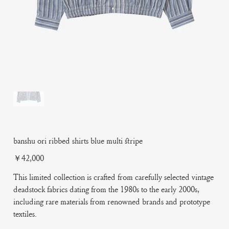
banshu ori ribbed shirts blue multi stripe
Price
￥42,000
This limited collection is crafted from carefully selected vintage
deadstock fabrics dating from the 1980s to the early 2000s,
including rare materials from renowned brands and prototype
textiles.