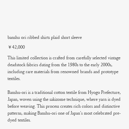
banshu ori ribbed shirts plaid short sleeve
Price
￥42,000
This limited collection is crafted from carefully selected vintage
deadstock fabrics dating from the 1980s to the early 2000s,
including rare materials from renowned brands and prototype
textiles.
Banshu-ori is a traditional cotton textile from Hyogo Prefecture,
Japan, woven using the sakizome technique, where yarn is dyed
before weaving. This process creates rich colors and distinctive
patterns, making Banshu-ori one of Japan's most celebrated pre-
dyed textiles.