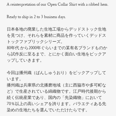
A reinterpretation of our Open Collar Shirt with a ribbed hem.
Ready to ship in 2 to 3 business days.
日本各地の廃業した生地工場からデッドストック生地
を見つけ、それらを素材に商品を作っていくデッドス
トックファブリックシリーズ。
80年代 から2000年ぐらいまでの某有名ブランドものか
ら試作反に至るまで、とにかく面白い生地をピックア
ップしていきます。
今回は播州織（ばんしゅうおり）をピックアップして
います。
播州織は兵庫県の北播磨地域（主に西脇市や多可町な
ど）で生産されている綿織物です。江戸時代後期から
続く伝統産業であり、国内の「先染織物」において
70％以上の高いシェアを誇ります。バラエティある先
染めの生地たちを選んでいただけたらです。