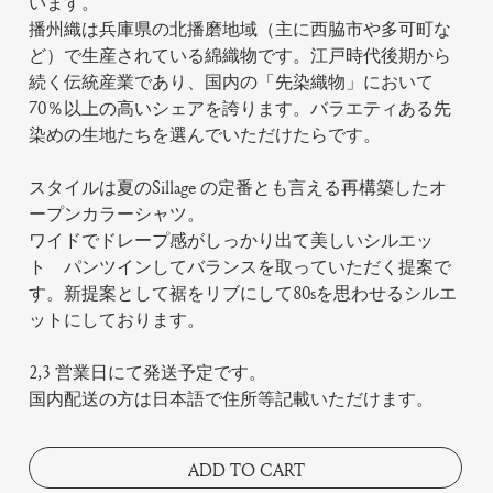
います。
播州織は兵庫県の北播磨地域（主に西脇市や多可町な
ど）で生産されている綿織物です。江戸時代後期から
続く伝統産業であり、国内の「先染織物」において
70％以上の高いシェアを誇ります。バラエティある先
染めの生地たちを選んでいただけたらです。
スタイルは夏のSillage の定番とも言える再構築したオ
ープンカラーシャツ。
ワイドでドレープ感がしっかり出て美しいシルエッ
ト パンツインしてバランスを取っていただく提案で
す。新提案として裾をリブにして80sを思わせるシルエ
ットにしております。
2,3 営業日にて発送予定です。
国内配送の方は日本語で住所等記載いただけます。
ADD TO CART