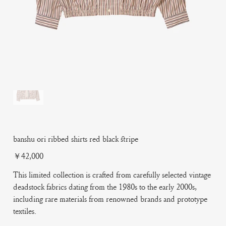
banshu ori ribbed shirts red black stripe
Price
￥42,000
This limited collection is crafted from carefully selected vintage
deadstock fabrics dating from the 1980s to the early 2000s,
including rare materials from renowned brands and prototype
textiles.