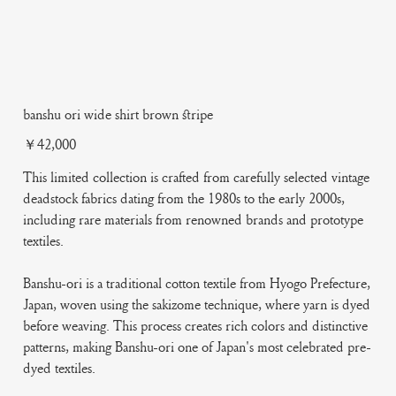
banshu ori wide shirt brown stripe
Price
￥42,000
This limited collection is crafted from carefully selected vintage
deadstock fabrics dating from the 1980s to the early 2000s,
including rare materials from renowned brands and prototype
textiles.
Banshu-ori is a traditional cotton textile from Hyogo Prefecture,
Japan, woven using the sakizome technique, where yarn is dyed
before weaving. This process creates rich colors and distinctive
patterns, making Banshu-ori one of Japan's most celebrated pre-
dyed textiles.