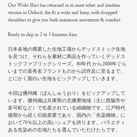
Our Wide Shirt has returned in its most sober and timeless
version in Oxford, the fit is wide and boxy, with dropped
shoulders to give you both maximum movement & comfort.
Ready to ship in 2 to 3 business days.
日本各地の廃業した生地工場からデッドストック生地
を見つけ、それらを素材に商品を作っていくデッドス
トックファブリックシリーズ。80年代 から2000年ぐら
いまでの某有名ブランドものから試作反に至るまで、
とにかく面白い生地をピックアップしていきます。
今回は播州織（ばんしゅうおり）をピックアップして
います。播州織は兵庫県の北播磨地域（主に西脇市や
多可町など）で生産されている綿織物です。江戸時代
後期から続く伝統産業であり、国内の「先染織物」に
おいて70％以上の高いシェアを誇ります。バラエティ
ある先染めの生地たちを選んでいただけたらです。