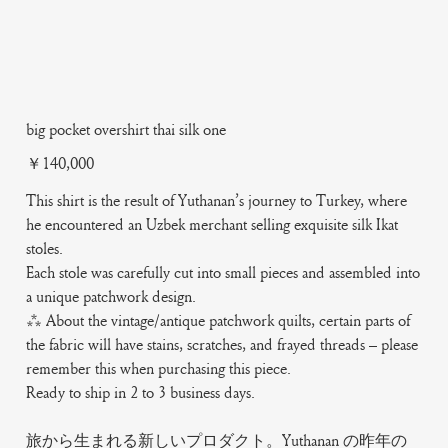
big pocket overshirt thai silk one
Price
￥140,000
This shirt is the result of Yuthanan’s journey to Turkey, where
he encountered an Uzbek merchant selling exquisite silk Ikat
stoles.
Each stole was carefully cut into small pieces and assembled into
a unique patchwork design.
*** About the vintage/antique patchwork quilts, certain parts of
the fabric will have stains, scratches, and frayed threads – please
remember this when purchasing this piece.
Ready to ship in 2 to 3 business days.
旅から生まれる新しいプロダクト。Yuthanan の昨年の