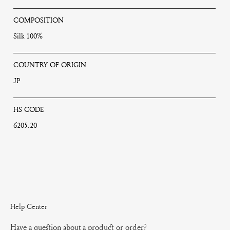
COMPOSITION
Silk 100%
COUNTRY OF ORIGIN
JP
HS CODE
6205.20
Help Center
Have a question about a product or order?