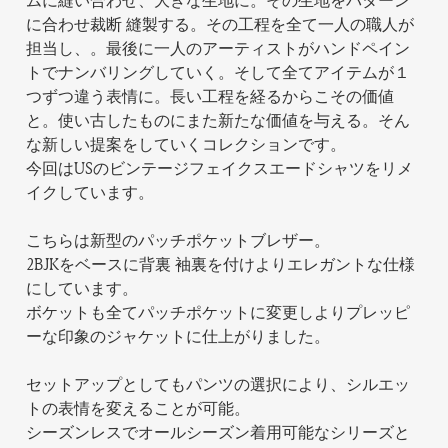
ムに縫い合わせ、大きな生地に。その生地をパターン
に合わせ裁断 縫製する。その工程を全て一人の職人が
担当し、。最後に一人のアーティストがハンドペイン
トでナンバリングしていく。そして全てアイテムが１
つずつ違う表情に。長い工程を経るからこその価値
と。使い古したものにまた新たな価値を与える。そん
な新しい提案をしていくコレクションです。
今回はUSのビンテージフェイクスエードシャツをリメ
イクしています。
こちらは新型のパッチポケットブレザー。
2BJKをベースに背裏 袖裏を付けよりエレガントな仕様
にしています。
ボケットも全てパッチポケットに変更しよりプレッピ
ーな印象のジャケットに仕上がりました。
セットアップとしてもパンツの選択により、シルエッ
トの表情を変えることが可能。
シーズンレスでオールシーズン着用可能なシリーズと