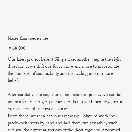
blazer faux suede nine
Price
￥68,000
Our latest project here at Sillage takes another step in the right
direction as we shift our focus more and more to incorporate
the concepts of sustainability and up-cycling into our core
beliefs.
After carefully sourcing a small collection of pieces, we cut the
uniforms into triangle patches and then sewed them together to
create sheets of patchwork fabric.
From there, we then had our artisans in Tokyo re-work the
patchwork sheets by hand and had them cut, assemble, stitch,
and sew the different sections of the sheet together. Afterward,