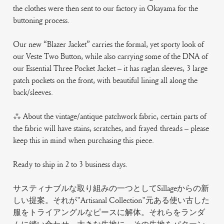
the clothes were then sent to our factory in Okayama for the
buttoning process.
Our new “Blazer Jacket” carries the formal, yet sporty look of
our Veste Two Button, while also carrying some of the DNA of
our Essential Three Pocket Jacket – it has raglan sleeves, 3 large
patch pockets on the front, with beautiful lining all along the
back/sleeves.
*** About the vintage/antique patchwork fabric, certain parts of
the fabric will have stains, scratches, and frayed threads – please
keep this in mind when purchasing this piece.
Ready to ship in 2 to 3 business days.
サスティナブルな取り組みの一つとしてSillageからの新
しい提案。それが"Artisanal Collection"元ある使い古した
服をトライアングルなピースに解体。それらをランダ