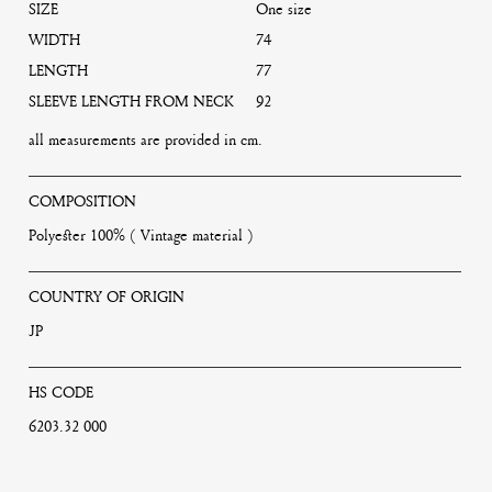
SIZE
One size
WIDTH
74
LENGTH
77
SLEEVE LENGTH FROM NECK
92
all measurements are provided in cm.
COMPOSITION
Polyester 100% ( Vintage material )
COUNTRY OF ORIGIN
JP
HS CODE
6203.32 000