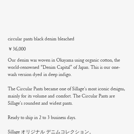
circular pants black denim bleached
Price
￥36,000
Our denim was woven in Okayama using organic cotton, the
world-renowned “Denim Capital” of Japan. This is our one-
wash version dyed in deep indigo.
The Circular Pants became one of Sillage's most iconic designs,
mainly for its volume and comfort. The Circular Pants are
Sillage's roundest and widest pants.
Ready to ship in 2 to 3 business days.
Sillage オリジナル デニムコレクション。