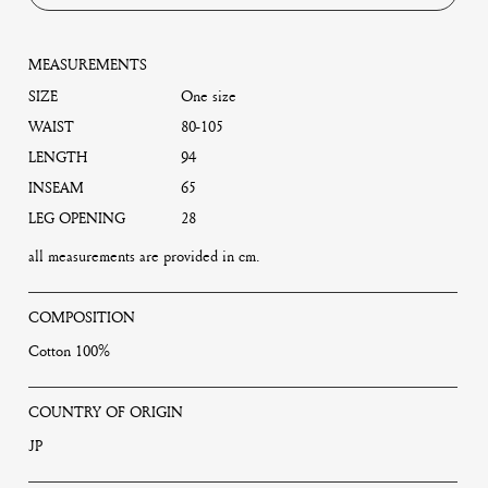
MEASUREMENTS
SIZE
One size
WAIST
80-105
LENGTH
94
INSEAM
65
LEG OPENING
28
all measurements are provided in cm.
COMPOSITION
Cotton 100%
COUNTRY OF ORIGIN
JP