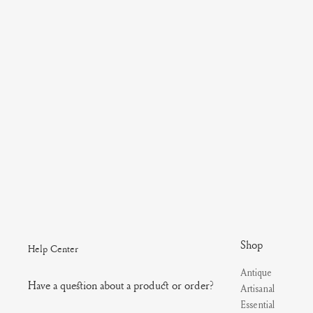
Shop
Help Center
Antique
Have a question about a product or order?
Artisanal
Essential