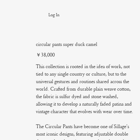
Log In
circular pants super duck camel
Price
￥38,000
This collection is rooted in the idea of work, not
tied to any single country or culture, but to the
universal gestures and routines shared across the
world. Crafted from durable plain weave cotton,
the fabric is sulfur dyed and stone washed,
allowing it to develop a naturally faded patina and
vintage character that evolves with wear over time.
The Circular Pants have become one of Sillage's
most iconic designs, featuring adjustable double