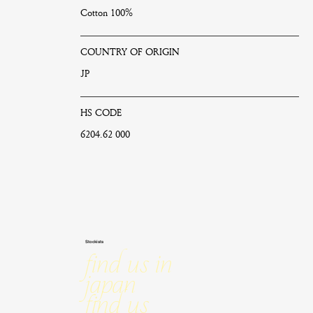
Cotton 100%
COUNTRY OF ORIGIN
JP
HS CODE
6204.62 000
Stockists
Find us in
Japan
Find us