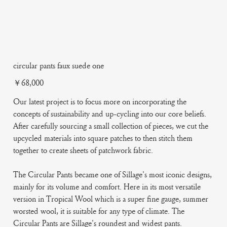
circular pants faux suede one
Price
￥68,000
Our latest project is to focus more on incorporating the
concepts of sustainability and up-cycling into our core beliefs.
After carefully sourcing a small collection of pieces, we cut the
upcycled materials into square patches to then stitch them
together to create sheets of patchwork fabric.
The Circular Pants became one of Sillage's most iconic designs,
mainly for its volume and comfort. Here in its most versatile
version in Tropical Wool which is a super fine gauge, summer
worsted wool, it is suitable for any type of climate. The
Circular Pants are Sillage's roundest and widest pants.