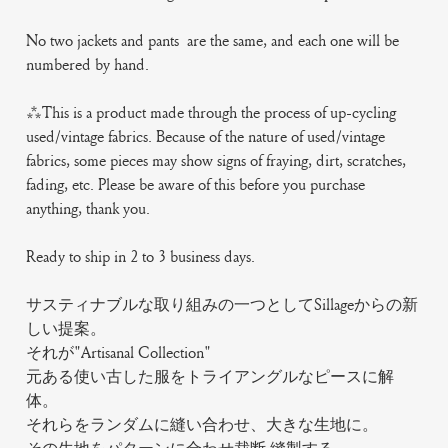
No two jackets and pants are the same, and each one will be
numbered by hand.
***This is a product made through the process of up-cycling
used/vintage fabrics. Because of the nature of used/vintage
fabrics, some pieces may show signs of fraying, dirt, scratches,
fading, etc. Please be aware of this before you purchase
anything, thank you.
Ready to ship in 2 to 3 business days.
サスティナブルな取り組みの一つとしてSillageからの新
しい提案。
それが"Artisanal Collection"
元ある使い古した服をトライアングルなピースに解
体。
それらをランダムに縫い合わせ、大きな生地に。