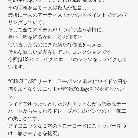
その生地をパターンに合わせ裁断 縫製する。
その工程を全て一人の職人が担当し、。
最後に一人のアーティストがハンドペイントでナンバ
リングしていく。
そして全てアイテムが１つずつ違う表情に。
長い工程を経るからこその価値と。
使い古したものにまた新たな価値を与える。
そんな新しい提案をしていくコレクションです。
今回はUSのフェイクスエードのシャツをリメイクして
います。
”CIRCULAR” サーキュラーパンツ 非常にワイドで円を
描くようなシルエットが特徴のSillageを代表するパン
ツ。
ワイドでゆったりとしたシルエットながら急激なテー
パードから生まれるドレープがこのパンツの唯一無二
の美しさです。
アイコニックな２本のドローコードにストッパーをつ
け、履きやすさを提案。