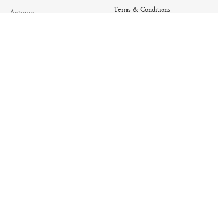
Terms & Conditions
Antique
Shipping Policy
Artisanal
Return Policy
Essential
Summer
Archives