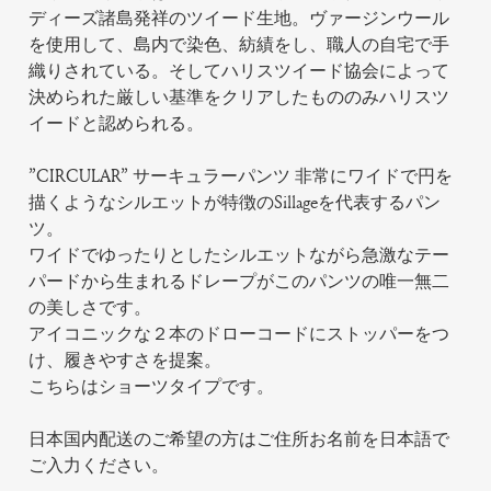
ディーズ諸島発祥のツイード生地。ヴァージンウール
を使用して、島内で染色、紡績をし、職人の自宅で手
織りされている。そしてハリスツイード協会によって
決められた厳しい基準をクリアしたもののみハリスツ
イードと認められる。
”CIRCULAR” サーキュラーパンツ 非常にワイドで円を
描くようなシルエットが特徴のSillageを代表するパン
ツ。
ワイドでゆったりとしたシルエットながら急激なテー
パードから生まれるドレープがこのパンツの唯一無二
の美しさです。
アイコニックな２本のドローコードにストッパーをつ
け、履きやすさを提案。
こちらはショーツタイプです。
日本国内配送のご希望の方はご住所お名前を日本語で
ご入力ください。