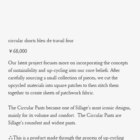
circular shorts bleu de travail four
Price
￥68,000
Our latest project focuses more on incorporating the concepts
of sustainability and up-cycling into our core beliefs. After
carefully sourcing a small collection of pieces, we cut the
upcycled materials into square patches to then stitch them
together to create sheets of patchwork fabric.
The Circular Pants became one of Sillage's most iconic designs,
mainly for its volume and comfort. The Circular Pants are
Sillage's roundest and widest pants.
***This is a product made through the process of up-cycling