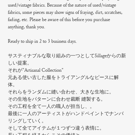
used/vintage fabrics. Because of the nature of used/vintage
fabrics, some pieces may show signs of fraying, dirt, scratches,
fading, etc. Please be aware of this before you purchase
anything, thank you.
Ready to ship in 2 to 3 business days.
サスティナブルな取り組みの一つとしてSillageからの新
しい提案。
それが"Artisanal Collection"
元ある使い古した服をトライアングルなピースに解
体。
それらをランダムに縫い合わせ、大きな生地に。
その生地をパターンに合わせ裁断 縫製する。
その工程を全て一人の職人が担当し、。
最後に一人のアーティストがハンドペイントでナンバ
リングしていく。
そして全てアイテムが１つずつ違う表情に。