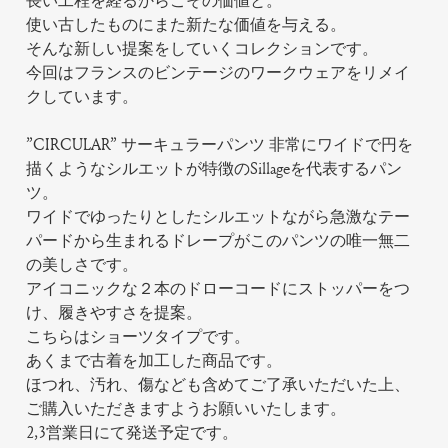
長い工程を経るからこその価値と。
使い古したものにまた新たな価値を与える。
そんな新しい提案をしていくコレクションです。
今回はフランスのビンテージのワークウェアをリメイ
クしています。
”CIRCULAR” サーキュラーパンツ 非常にワイドで円を
描くようなシルエットが特徴のSillageを代表するパン
ツ。
ワイドでゆったりとしたシルエットながら急激なテー
パードから生まれるドレープがこのパンツの唯一無二
の美しさです。
アイコニックな２本のドローコードにストッパーをつ
け、履きやすさを提案。
こちらはショーツタイプです。
あくまで古着を加工した商品です。
ほつれ、汚れ、傷なども含めてご了承いただいた上、
ご購入いただきますようお願いいたします。
2,3営業日にて発送予定です。