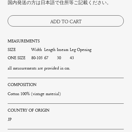
国内発送の方は日本語で住所等ご記載ください。
ADD TO CART
MEASUREMENTS
SIZE
Width
Length
Inseam
Leg Opening
ONE SIZE
80-105
67
30
43
all measurements are provided in cm.
COMPOSITION
Cotton 100% (vintage material)
COUNTRY OF ORIGIN
JP