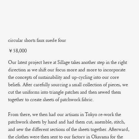
circular shorts faux suede four
Price
￥58,000
Our latest project here at Sillage takes another step in the right
direction as we shift our focus more and more to incorporate
the concepts of sustainability and up-cycling into our core
beliefs. After carefully sourcing a small collection of pieces, we
cut the uniforms into triangle patches and then sewed them
together to create sheets of patchwork fabric.
From there, we then had our artisans in Tokyo re-work the
patchwork sheets by hand and had them cut, assemble, stitch,
and sew the different sections of the sheets together. Afterward,
the clothes were then sent to our factory in Okayama for the