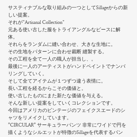
サスティナブルな取り組みの一つとしてSillageからの新
しい提案。
それが"Artisanal Collection"
元ある使い古した服をトライアングルなピースに解
体。
それらをランダムに縫い合わせ、大きな生地に。
その生地をパターンに合わせ裁断 縫製する。
その工程を全て一人の職人が担当し、。
最後に一人のアーティストがハンドペイントでナンバ
リングしていく。
そして全てアイテムが１つずつ違う表情に。
長い工程を経るからこその価値と。
使い古したものにまた新たな価値を与える。
そんな新しい提案をしていくコレクションです。
今回はアメリカのビンテージのフェイクスエードのシ
ャツをリメイクしています。
”CIRCULAR” サーキュラーパンツ 非常にワイドで円を
描くようなシルエットが特徴のSillageを代表するパン