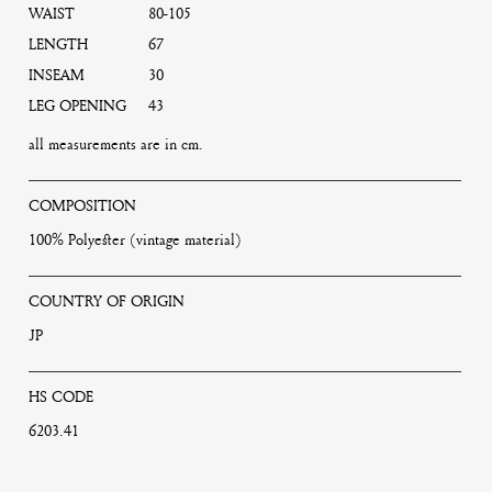
WAIST
80-105
LENGTH
67
INSEAM
30
LEG OPENING
43
all measurements are in cm.
COMPOSITION
100% Polyester (vintage material)
COUNTRY OF ORIGIN
JP
HS CODE
6203.41