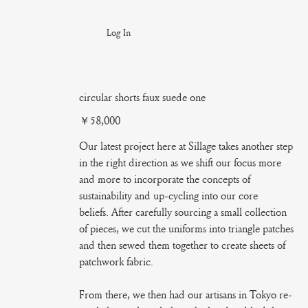
Log In
circular shorts faux suede one
Price
￥58,000
Our latest project here at Sillage takes another step
in the right direction as we shift our focus more
and more to incorporate the concepts of
sustainability and up-cycling into our core
beliefs. After carefully sourcing a small collection
of pieces, we cut the uniforms into triangle patches
and then sewed them together to create sheets of
patchwork fabric.
From there, we then had our artisans in Tokyo re-