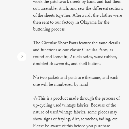
work the patchwork sheets by hand and had them
cut, assemble, stitch, and sew the different sections
of the sheets together. Afterward, the clothes were
then sent to our factory in Okayama for the
buttoning process.
The Circular Short Pants feature the same details
and functions as our classic Circular Pants, as
round and loose fit, 2 tucks sides, waist rubber,
doubled drawcords, and shell buttons.
No two jackets and pants are the same, and each
one will be numbered by hand.
***This is a product made through the process of
up-cycling used/vintage fabrics. Because of the
nature of used/vintage fabrics, some pieces may
show signs of fraying, dirt, scratches, fading, etc.
Please be aware of this before you purchase