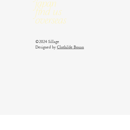
Japan
Find us
Overseas
©2024 Sillage
Designed by
Clothilde Bouan