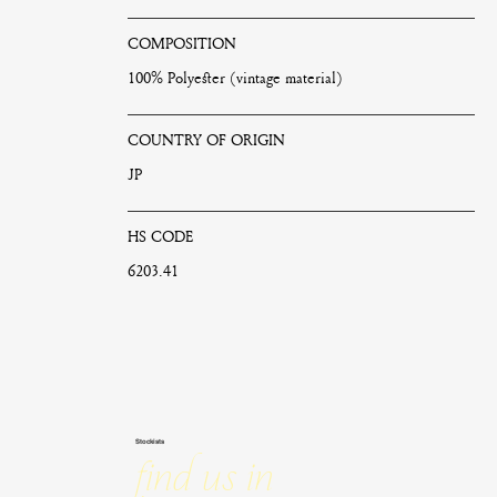
COMPOSITION
100% Polyester (vintage material)
COUNTRY OF ORIGIN
JP
HS CODE
6203.41
Stockists
Find us in