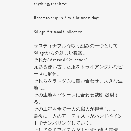
anything, thank you.
Ready to ship in 2 to 3 business days.
Sillage Artisanal Collection
サスティナブルな取り組みの一つとして
Sillageからの新しい提案。
それが"Artisanal Collection"
元ある使い古した服をトライアングルなピ
ースに解体。
それらをランダムに縫い合わせ、大きな生
地に。
その生地をパターンに合わせ裁断 縫製す
る。
その工程を全て一人の職人が担当し、。
最後に一人のアーティストがハンドペイン
トでナンバリングしていく。
そして全てアイテムが１つずつ違う表情