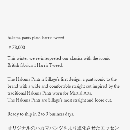
hakama pants plaid harris tweed
Price
￥78,000
This winter we re-interpreted our classics with the iconic
British fabricant Harris Tweed.
The Hakama Pants is Sillage's first design, a pant iconic to the
brand with a wide and comfortable straight cut inspired by the
traditional Hakama Pants worn for Martial Arts.
The Hakama Pants are Sillage's most straight and loose cut.
Ready to ship in 2 to 3 business days.
オリジナルのハカマパンツをより進化させたエッセン