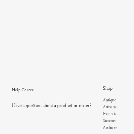
Shop
Help Center
Antique
Have a question about a product or order?
Artisanal
Essential
Summer
Archives