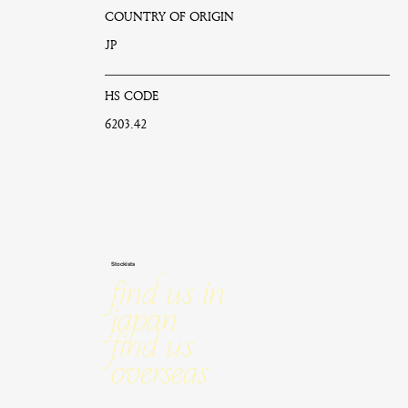
COUNTRY OF ORIGIN
JP
HS CODE
6203.42
Stockists
Find us in
Japan
Find us
Overseas