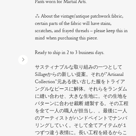
Pants worn for Martial Arts.
*** About the vintage/antique patchwork fabric,
certain parts of the fabric will have stains,
scratches, and frayed threads – please keep this in
mind when purchasing this piece.
Ready to ship in 2 to 3 business days.
サスティナブルな取り組みの一つとして
Sillageからの新しい提案。それが"Artisanal
Collection"元ある使い古した服をトライア
ングルなピースに解体。それらをランダム
に縫い合わせ、大きな生地に。その生地を
パターンに合わせ裁断 縫製する。その工程
を全て一人の職人が担当し、。最後に一人
のアーティストがハンドペイントでナンバ
リングしていく。そして全てアイテムが１
つずつ違う表情に。長い工程を経るからこ