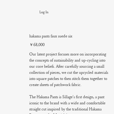
Log In
hakama pants faux suede six
Price
￥68,000
Our latest project focuses more on incorporating
the concepts of sustainability and up-cycling into
our core beliefs. After carefully sourcing a small
collection of pieces, we cut the upcycled materials
into square patches to then stitch them together to
create sheets of patchwork fabric.
The Hakama Pants is Sillage's first design, a pant
iconic to the brand with a wide and comfortable
straight cut inspired by the traditional Hakama