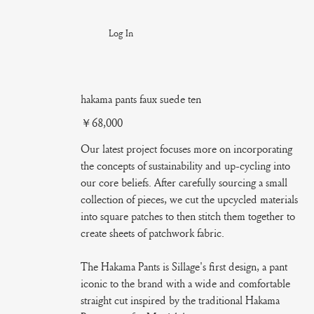
Log In
hakama pants faux suede ten
Price
￥68,000
Our latest project focuses more on incorporating
the concepts of sustainability and up-cycling into
our core beliefs. After carefully sourcing a small
collection of pieces, we cut the upcycled materials
into square patches to then stitch them together to
create sheets of patchwork fabric.
The Hakama Pants is Sillage's first design, a pant
iconic to the brand with a wide and comfortable
straight cut inspired by the traditional Hakama