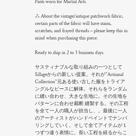
Pants worn for Martial Arts.
*** About the vintage/antique patchwork fabric,
certain parts of the fabric will have stains,
scratches, and frayed threads – please keep this in
mind when purchasing this piece.
Ready to ship in 2 to 3 business days.
サスティナブルな取り組みの一つとして
Sillageからの新しい提案。それが"Artisanal
Collection"元ある使い古した服をトライア
ングルなピースに解体。それらをランダム
に縫い合わせ、大きな生地に。その生地を
パターンに合わせ裁断 縫製する。その工程
を全て一人の職人が担当し、。最後に一人
のアーティストがハンドペイントでナンバ
リングしていく。そして全てアイテムが１
つずつ違う表情に。長い工程を経るからこ