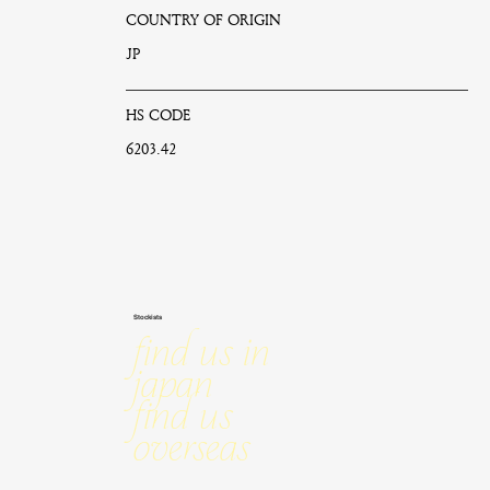
COUNTRY OF ORIGIN
JP
HS CODE
6203.42
Stockists
Find us in
Japan
Find us
Overseas