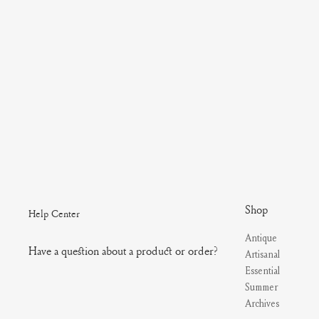
Shop
Help Center
Antique
Have a question about a product or order?
Artisanal
Essential
Summer
Archives