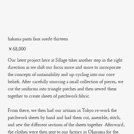
hakama pants faux suede thirteen
Price
￥68,000
Our latest project here at Sillage takes another step in the right
direction as we shift our focus more and more to incorporate
the concepts of sustainability and up-cycling into our core
beliefs. After carefully sourcing a small collection of pieces, we
cut the uniforms into triangle patches and then sewed them
together to create sheets of patchwork fabric.
From there, we then had our artisans in Tokyo re-work the
patchwork sheets by hand and had them cut, assemble, stitch,
and sew the different sections of the sheets together. Afterward,
the clothes were then sent to our factory in Okayama for the