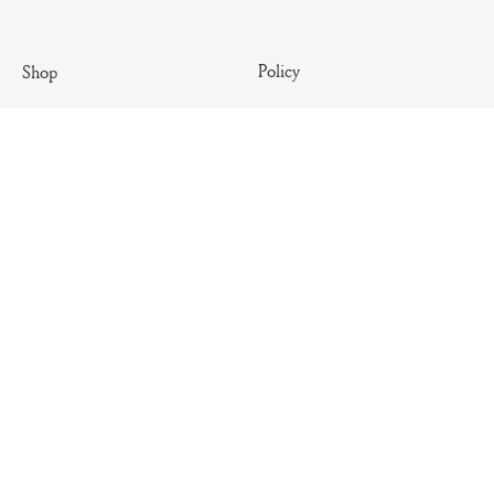
Policy
Shop
Terms & Conditions
Antique
Shipping Policy
Artisanal
Return Policy
Essential
Summer
Archives