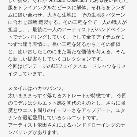
しい提案。それが"Artisanal Collection"元ある使い古した
服をトライアングルなピースに解体。それらをランダ
ムに縫い合わせ、大きな生地に。その生地をパターン
に合わせ裁断 縫製する。その工程を全て一人の職人が
担当し、。最後に一人のアーティストがハンドペイン
トでナンバリングしていく。そして全てアイテムが１
つずつ違う表情に。長い工程を経るからこその価値
と。使い古したものにまた新たな価値を与える。そん
な新しい提案をしていくコレクションです。
今回はビンテージのUSフェイクスエードシャツをリメ
イクしています。
スタイルはハカマパンツ。
太いまままっすぐ落ちるストレートが特徴です。 今回
のモデルはシルエット感を初代のものとし、さらに強
度とウエスト周りのイージーさをアップデート。ユタ
ナンが最近愛用しているシルエットです。
アーティスト依田さんによるハンドドローイングのナ
ンバリングがあります。