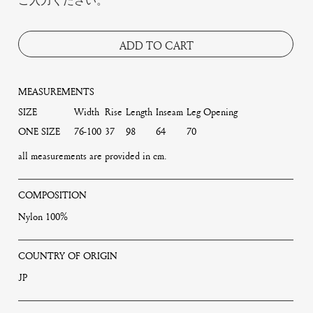
ご入力ください。
ADD TO CART
MEASUREMENTS
SIZE
Width
Rise
Length
Inseam
Leg Opening
ONE SIZE
76-100
37
98
64
70
all measurements are provided in cm.
COMPOSITION
Nylon 100%
COUNTRY OF ORIGIN
JP