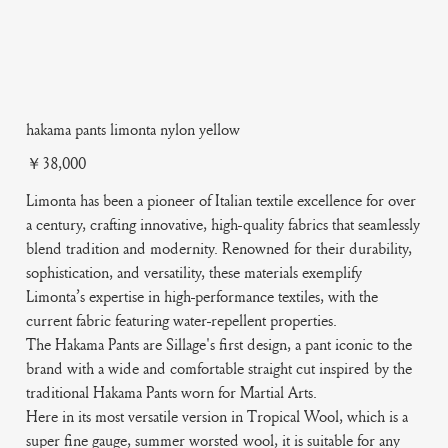
hakama pants limonta nylon yellow
Price
￥38,000
Limonta has been a pioneer of Italian textile excellence for over
a century, crafting innovative, high-quality fabrics that seamlessly
blend tradition and modernity. Renowned for their durability,
sophistication, and versatility, these materials exemplify
Limonta’s expertise in high-performance textiles, with the
current fabric featuring water-repellent properties.
The Hakama Pants are Sillage's first design, a pant iconic to the
brand with a wide and comfortable straight cut inspired by the
traditional Hakama Pants worn for Martial Arts.
Here in its most versatile version in Tropical Wool, which is a
super fine gauge, summer worsted wool, it is suitable for any