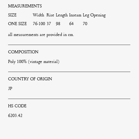
MEASUREMENTS
SIZE
Width
Rise
Length
Inseam
Leg Opening
ONE SIZE
76-100
37
98
64
70
all measurements are provided in cm.
COMPOSITION
Poly 100% (vintage material)
COUNTRY OF ORIGIN
JP
HS CODE
6203.42