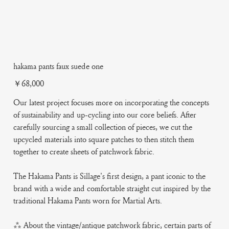
hakama pants faux suede one
Price
￥68,000
Our latest project focuses more on incorporating the concepts
of sustainability and up-cycling into our core beliefs. After
carefully sourcing a small collection of pieces, we cut the
upcycled materials into square patches to then stitch them
together to create sheets of patchwork fabric.
The Hakama Pants is Sillage's first design, a pant iconic to the
brand with a wide and comfortable straight cut inspired by the
traditional Hakama Pants worn for Martial Arts.
*** About the vintage/antique patchwork fabric, certain parts of