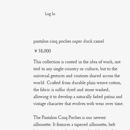
Log In
pantalon cinq poches super duck camel
Price
￥38,000
This collection is rooted in the idea of work, not
tied to any single country or culture, but to the
universal gestures and routines shared across the
world. Crafted from durable plain weave cotton,
the fabric is sulfur dyed and stone washed,
allowing it to develop a naturally faded patina and
vintage character that evolves with wear over time.
The Pantalon Cinq Poches is our newest
silhouette. It features a tapered silhouette, belt