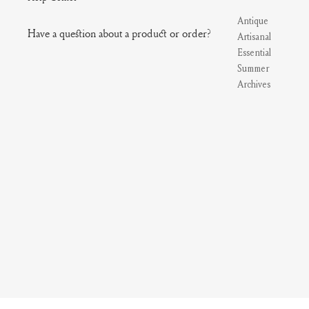
Antique
Have a question about a product or order?
Artisanal
Essential
Summer
Archives