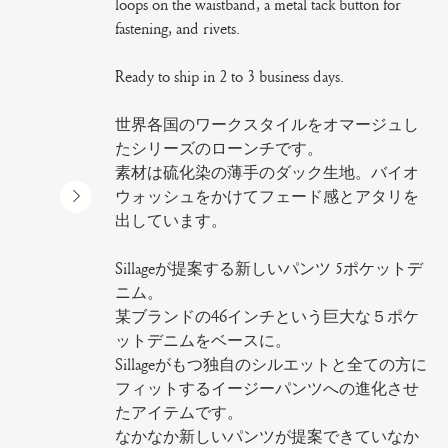
loops on the waistband, a metal tack button for
fastening, and rivets.
Ready to ship in 2 to 3 business days.
世界各国のワークスタイルをオマージュし
たシリーズのローンチです。
素材は硫化染の薄手のダック生地。バイオ
ウォッシュをかけてフェード感とアタリを
出しています。
Sillageが提案する新しいパンツ 5ポケットデ
ニム。
某ブランドの46インチという巨大な５ポケ
ットデニムをベースに。
Sillageがもつ独自のシルエットと全ての方に
フィットするイージーパンツへの進化させ
たアイテムです。
なかなか新しいパンツが提案できていなか