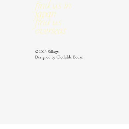
Find us in
Japan
Find us
Overseas
©2024 Sillage
Designed by
Clothilde Bouan