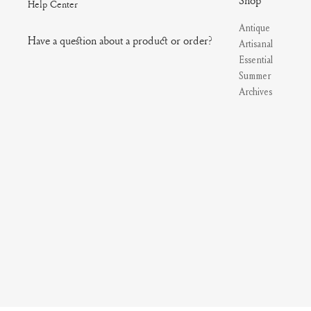
Shop
Help Center
Antique
Have a question about a product or order?
Artisanal
Essential
Summer
Archives