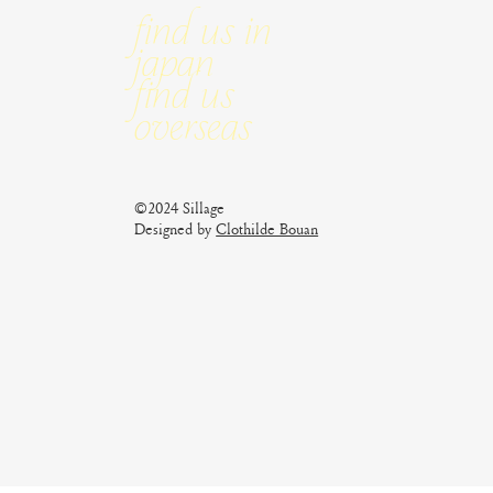
Find us in
Japan
Find us
Overseas
©2024 Sillage
Designed by
Clothilde Bouan