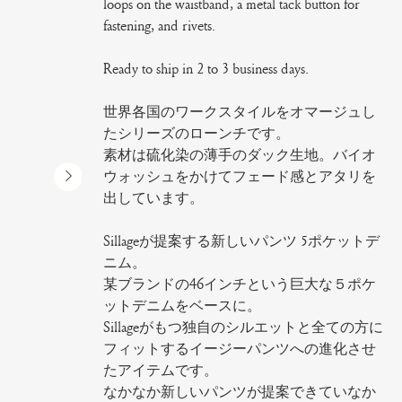
loops on the waistband, a metal tack button for
fastening, and rivets.
Ready to ship in 2 to 3 business days.
世界各国のワークスタイルをオマージュし
たシリーズのローンチです。
素材は硫化染の薄手のダック生地。バイオ
ウォッシュをかけてフェード感とアタリを
出しています。
Sillageが提案する新しいパンツ 5ポケットデ
ニム。
某ブランドの46インチという巨大な５ポケ
ットデニムをベースに。
Sillageがもつ独自のシルエットと全ての方に
フィットするイージーパンツへの進化させ
たアイテムです。
なかなか新しいパンツが提案できていなか