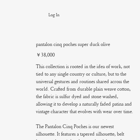
Log In
pantalon cinq poches super duck olive
Price
￥38,000
This collection is rooted in the idea of work, not
tied to any single country or culture, but to the
universal gestures and routines shared across the
world. Crafted from durable plain weave cotton,
the fabric is sulfur dyed and stone washed,
allowing it to develop a naturally faded patina and
vintage character that evolves with wear over time.
The Pantalon Cinq Poches is our newest
silhouette. It features a tapered silhouette, belt