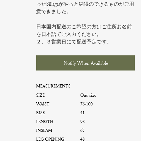
ったSillagaがやっと納得のできるものがご用
意できました。
日本国内配送のご希望の方はご住所お名前
を日本語でご入力ください。
２、３営業日にて配送予定です。
Notify When Available
MEASUREMENTS
SIZE
One size
WAIST
76-100
RISE
41
LENGTH
98
INSEAM
65
LEG OPENING
48