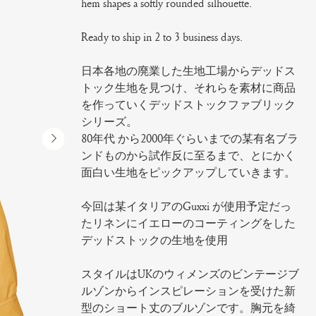
hem shapes a softly rounded silhouette.
Ready to ship in 2 to 3 business days.
日本各地の廃業した生地工場からデッドス
トック生地を見つけ、それらを素材に商品
を作っていくデッドストックファブリック
シリーズ。
80年代 から2000年ぐらいまでの某有名ブラ
ンドものから試作反に至るまで、とにかく
面白い生地をピックアップしていきます。
今回は某イタリアのGuxxi が使用予定だっ
たリネンにイエローのコーティングをした
デッドストックの生地を使用
スタイルはUKのウィメンズのビンテージブ
ルゾンからインスピレーションを受けた新
型のショート丈のブルゾンです。胸元を綺