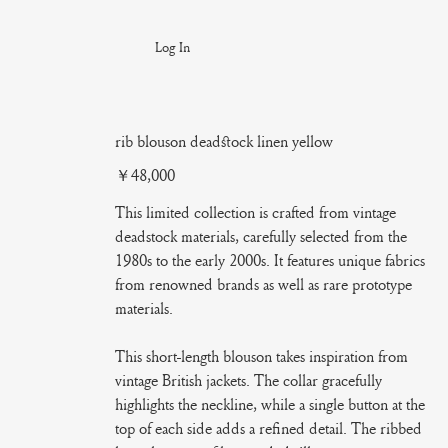
Log In
rib blouson deadstock linen yellow
Price
￥48,000
This limited collection is crafted from vintage
deadstock materials, carefully selected from the
1980s to the early 2000s. It features unique fabrics
from renowned brands as well as rare prototype
materials.
This short-length blouson takes inspiration from
vintage British jackets. The collar gracefully
highlights the neckline, while a single button at the
top of each side adds a refined detail. The ribbed