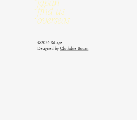
Japan
Find us
Overseas
©2024 Sillage
Designed by
Clothilde Bouan