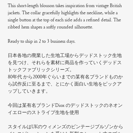
This short-length blouson takes inspiration from vintage British
jackets. The collar gracefully highlights the neckline, while a
single button at the top of each side adds a refined detail. The
ribbed hem shapes a softly rounded silhouette.
Ready to ship in 2 to 3 business days.
日本各地の廃業した生地工場からデッドストック生地
を見つけ、それらを素材に商品を作っていくデッドス
トックファブリックシリーズ。
80年代 から2000年ぐらいまでの某有名ブランドものか
ら試作反に至るまで、とにかく面白い生地をピックア
ップしていきます。
今回は某有名ブランドDiox のデッドストックのネオン
イエローのストライプ生地を使用
スタイルはUKのウィメンズのビンテージブルゾンから