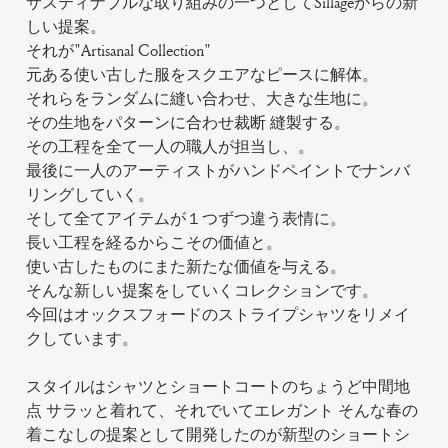
サスティナブルな取り組みの一つとしてSillageからの新
しい提案。
それが"Artisanal Collection"
元ある使い古した服をスクエアなピースに解体。
それらをランダムに縫い合わせ、大きな生地に。
その生地をパターンに合わせ裁断 縫製する。
その工程を全て一人の職人が担当し、。
最後に一人のアーティストがハンドペイントでナンバ
リングしていく。
そして全てアイテムが１つずつ違う表情に。
長い工程を経るからこその価値と。
使い古したものにまた新たな価値を与える。
そんな新しい提案をしていくコレクションです。
今回はオックスフォードのストライプシャツをリメイ
クしています。
スタイルはシャツとショートコートのちょうど中間地
点 サラッと着れて、それでいてエレガント そんな春の
着こなしの提案として開発したのが新型のショートシ