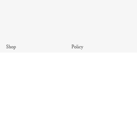
Policy
Shop
Terms & Conditions
Antique
Shipping Policy
Artisanal
Return Policy
Essential
Summer
Archives