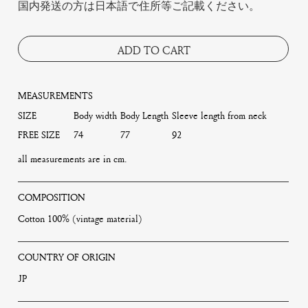
国内発送の方は日本語で住所等ご記載ください。
ADD TO CART
MEASUREMENTS
SIZE
Body width
Body Length
Sleeve length from neck
FREE SIZE
74
77
92
all measurements are in cm.
COMPOSITION
Cotton 100% (vintage material)
COUNTRY OF ORIGIN
JP