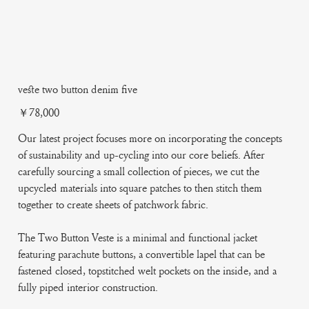
veste two button denim five
Price
￥78,000
Our latest project focuses more on incorporating the concepts
of sustainability and up-cycling into our core beliefs. After
carefully sourcing a small collection of pieces, we cut the
upcycled materials into square patches to then stitch them
together to create sheets of patchwork fabric.
The Two Button Veste is a minimal and functional jacket
featuring parachute buttons, a convertible lapel that can be
fastened closed, topstitched welt pockets on the inside, and a
fully piped interior construction.