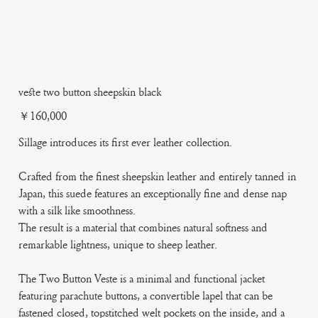
veste two button sheepskin black
Price
￥160,000
Sillage introduces its first ever leather collection.
Crafted from the finest sheepskin leather and entirely tanned in
Japan, this suede features an exceptionally fine and dense nap
with a silk like smoothness.
The result is a material that combines natural softness and
remarkable lightness, unique to sheep leather.
The Two Button Veste is a minimal and functional jacket
featuring parachute buttons, a convertible lapel that can be
fastened closed, topstitched welt pockets on the inside, and a