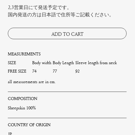
2,3営業日にて発送予定です。
国内発送の方は日本語で住所等ご記載ください。
ADD TO CART
MEASUREMENTS
SIZE
Body width
Body Length
Sleeve length from neck
FREE SIZE
74
77
92
all measurements are in cm.
COMPOSITION
Sheepskin 100%
COUNTRY OF ORIGIN
JP