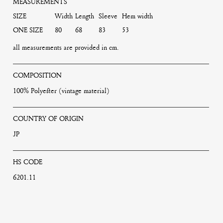
MEASUREMENTS
SIZE
Width
Length
Sleeve
Hem width
ONE SIZE
80
68
83
53
all measurements are provided in cm.
COMPOSITION
100% Polyester (vintage material)
COUNTRY OF ORIGIN
JP
HS CODE
6201.11