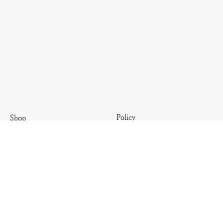
Policy
Shop
Terms & Conditions
Antique
Shipping Policy
Artisanal
Return Policy
Essential
Summer
Archives