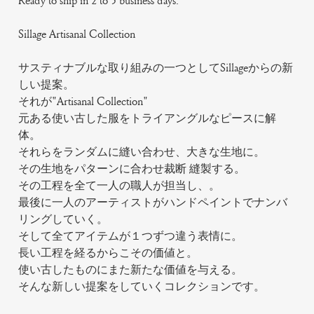
Ready to ship in 2 to 3 business days.
Sillage Artisanal Collection
サスティナブルな取り組みの一つとしてSillageからの新
しい提案。
それが"Artisanal Collection"
元ある使い古した服をトライアングルなピースに解
体。
それらをランダムに縫い合わせ、大きな生地に。
その生地をパターンに合わせ裁断 縫製する。
その工程を全て一人の職人が担当し、。
最後に一人のアーティストがハンドペイントでナンバ
リングしていく。
そして全てアイテムが１つずつ違う表情に。
長い工程を経るからこその価値と。
使い古したものにまた新たな価値を与える。
そんな新しい提案をしていくコレクションです。