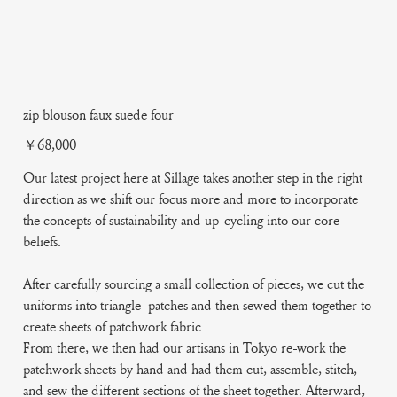
zip blouson faux suede four
Price
￥68,000
Our latest project here at Sillage takes another step in the right
direction as we shift our focus more and more to incorporate
the concepts of sustainability and up-cycling into our core
beliefs.
After carefully sourcing a small collection of pieces, we cut the
uniforms into triangle patches and then sewed them together to
create sheets of patchwork fabric.
From there, we then had our artisans in Tokyo re-work the
patchwork sheets by hand and had them cut, assemble, stitch,
and sew the different sections of the sheet together. Afterward,